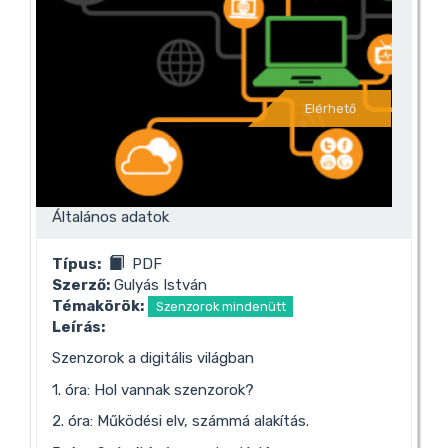
Elérhető
Általános adatok
Típus:
PDF
Szerző:
Gulyás István
Témakörök:
Szenzorok mindenütt
Leírás:
Szenzorok a digitális világban
1. óra: Hol vannak szenzorok?
2. óra: Működési elv, számmá alakítás.