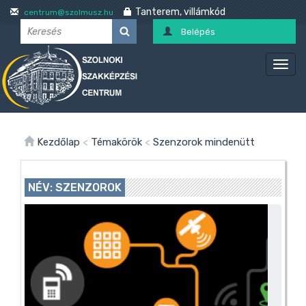
Tanterem, villámkód
centrum@szolmusz.hu
Belépés
Kezdőlap
<
Témakörök
<
Szenzorok mindenütt
NÉV: SZENZOROK