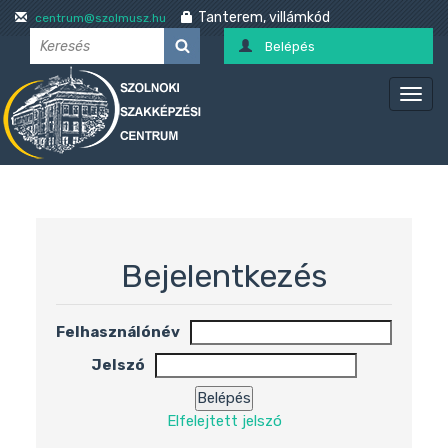
Tanterem, villámkód
centrum@szolmusz.hu
Belépés
Bejelentkezés
Felhasználónév
Jelszó
Elfelejtett jelszó